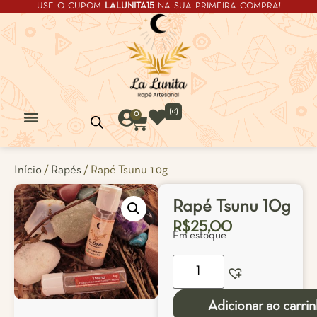
USE O CUPOM
LALUNITA15
NA SUA PRIMEIRA COMPRA!
0
Início
/
Rapés
/ Rapé Tsunu 10g
Rapé Tsunu 10g
R$
25,00
Em estoque
Adicionar ao carri