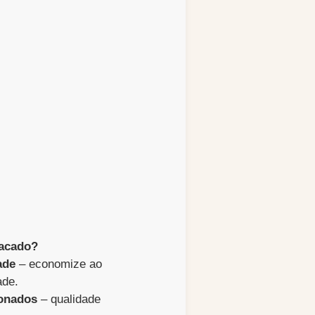
tacado?
ade
– economize ao
ade.
ionados
– qualidade