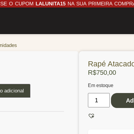
USE O CUPOM
LALUNITA15
NA SUA PRIMEIRA COMPR
nidades
Rapé Atacado
R$
750,00
Em estoque
o adicional
Ad