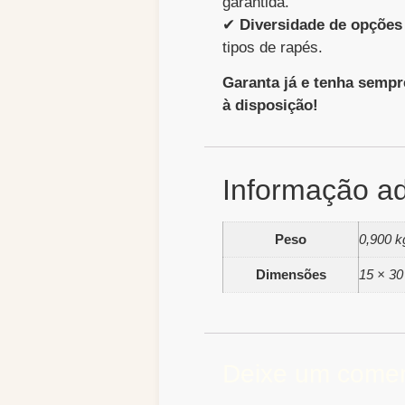
garantida.
✔
Diversidade de opções
tipos de rapés.
Garanta já e tenha sempr
à disposição!
Informação ad
Peso
0,900 k
Dimensões
15 × 30
Deixe um comen