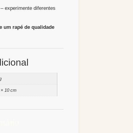
– experimente diferentes
e um rapé de qualidade
icional
g
 × 10 cm
tário