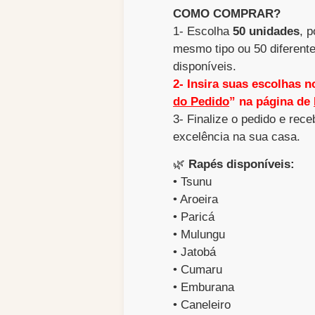
COMO COMPRAR?
1- Escolha
50 unidades
, 
mesmo tipo ou 50 diferent
disponíveis.
2- Insira suas escolhas 
do Pedido
” na página de
3- Finalize o pedido e rec
excelência na sua casa.
🌿
Rapés disponíveis:
• Tsunu
• Aroeira
• Paricá
• Mulungu
• Jatobá
• Cumaru
• Emburana
• Caneleiro