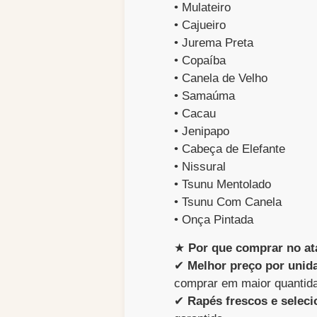
• Mulateiro
• Cajueiro
• Jurema Preta
• Copaíba
• Canela de Velho
• Samaúma
• Cacau
• Jenipapo
• Cabeça de Elefante
• Nissural
• Tsunu Mentolado
• Tsunu Com Canela
• Onça Pintada
★
Por que comprar no a
✔
Melhor preço por unid
comprar em maior quantid
✔
Rapés frescos e selec