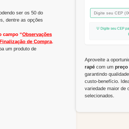
podendo ser os 50 do
es, dentre as opções
💡 Digite seu CEP pa
no campo
“
Observações
Finalização de Compra
.
eba um produto de
Aproveite a oportuni
rapé
com um
preço
garantindo qualidad
custo-benefício. Ide
variedade maior de 
selecionados.