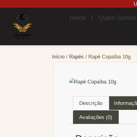
Home
Quem Somos
Início
/
Rapés
/ Rapé Copaíba 10g
Descrição
Informaçã
Avaliações (0)