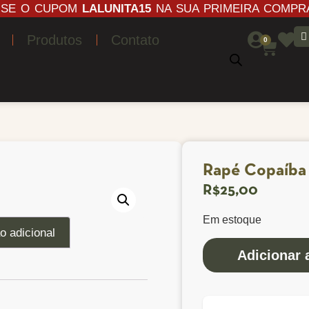
USE O CUPOM
LALUNITA15
NA SUA PRIMEIRA COMPR
Produtos
Contato
0
Rapé Copaíba
R$
25,00
Em estoque
o adicional
Adicionar 