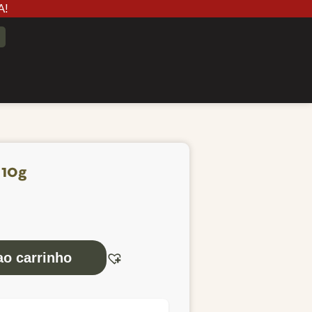
A!
 10g
ao carrinho