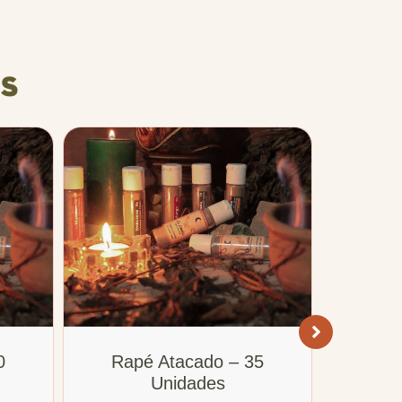
s
0
Rapé Atacado – 35
Rap
Unidades