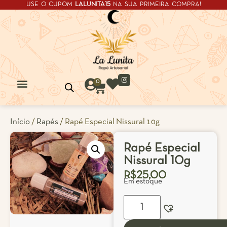
USE O CUPOM
LALUNITA15
NA SUA PRIMEIRA COMPRA!
0
Início
/
Rapés
/ Rapé Especial Nissural 10g
Rapé Especial
Nissural 10g
R$
25,00
Em estoque