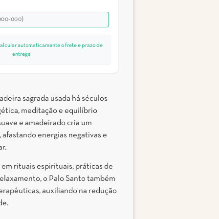
alcular automaticamente o frete e prazo de
entrega
deira sagrada usada há séculos
ética, meditação e equilíbrio
 suave e amadeirado cria um
afastando energias negativas e
r.
m rituais espirituais, práticas de
elaxamento, o Palo Santo também
erapêuticas, auxiliando na redução
de.