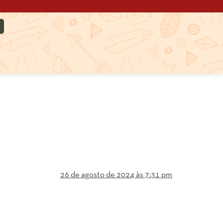
26 de agosto de 2024 às 7:31 pm