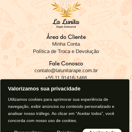
Área do Cliente
Minha Conta
Política de Troca e Devolução
Fale Conosco
contato@lalunitarape.com.br
+55 11 91416-1466
Compre No Atacado
Valorizamos sua privacidade
Nos Acompanhe
Utilizamos cookies para aprimorar sua experiência de
navegação, exibir anúncios ou conteúdo personalizado e
analisar nosso tráfego. Ao clicar em “Aceitar todos”, você
concorda com nosso uso de cookies.
Política de Privacidade
La Lunita | Copyright ©2026